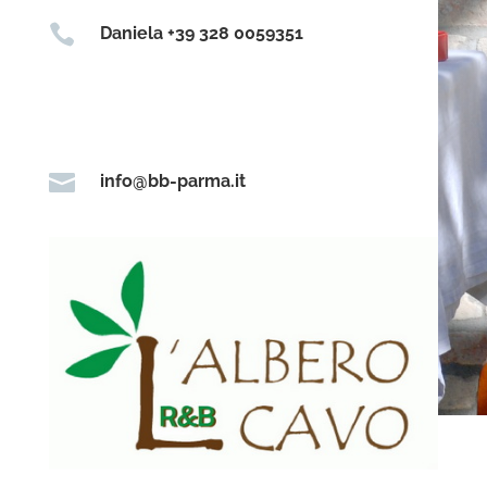

Daniela +39 328 0059351

info@bb-parma.it