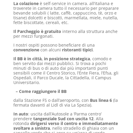
La colazione
è self-service in camera. all’italiana e
troverete in camera tutto il necessario per preparare
bevande solubili ( latte, caffè, cappuccino, tè, orzo e
tisane) dolcetti e biscotti, marmellata, miele, nutella,
fette biscottate, cereali, etc.
Il Parcheggio è gratuito
interno alla struttura anche
per mezzi furgonati.
I nostri ospiti possono beneficiare di una
convenzione
con alcuni
ristoranti tipici
.
Il BB è in città, in posizione strategica
, comodo e
ben servito dai mezzi pubblici. Si trova a pochi
minuti di bus o di auto dai più importanti punti
sensibili come il Centro Storico, l’Ente Fiera, l’Efsa, gli
Ospedali, il Parco Ducale, la Cittadella, il Campus
Universitario.
– Come raggiungere il BB
dalla Stazione FS o dall’aeroporto, con
Bus linea 6
(la
fermata davanti al Lidl di via La Spezia).
In auto
: uscita dall’Autosole a ‘Parma centro’
prendere
tangenziale Sud con uscita 12
. Alla
rotonda
dirigersi verso il centro e immediatamente
svoltare a sinistra
, nello stradello di ghiaia con un
cancello verde che si apre su un’area di verde