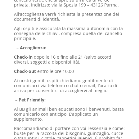
privata. Indirizzo: via la Spezia 199 – 43126 Parma.
All’accoglienza verrà richiesta la presentazione dei
documenti di identità.
Agli ospiti è assicurata la massima autonomia con la
consegna delle chiavi, compresa quella del cancello
principale.
– Accoglienza:
Check-in
dopo le 16 e fino alle 21 (salvo accordi
diversi, soggetti a disponibilità).
Check-out
entro le ore 10.00
Ai nostri gentili ospiti chiediamo gentilmente di
comunicarci via telefono o chat o email, l’orario di
arrivo per consentirci di accogliervi al meglio.
– Pet Friendly:
Al BB gli animali ben educati sono i benvenuti, basta
comunicarlo con anticipo. E’applicato un
supplemento.
Raccomandiamo di portare con voi l’essenziale come:
buste per la raccolta dei bisognini, guinzaglio, cucce
o trapuntini, ciotole, tappetini igienici. È proibito far