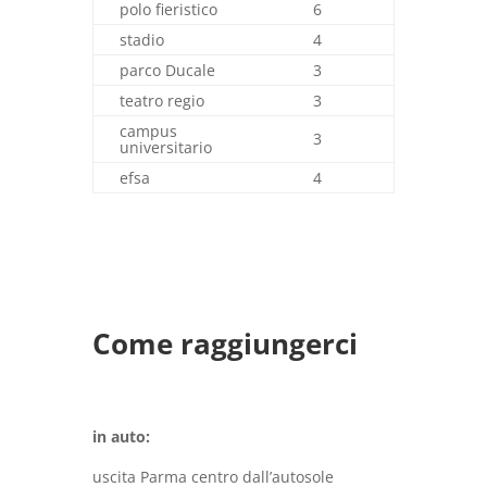
polo fieristico
6
stadio
4
parco Ducale
3
teatro regio
3
campus
3
universitario
efsa
4
Come raggiungerci
in auto:
uscita Parma centro dall’autosole